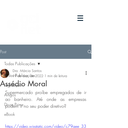
Post
Todas Publicações
Dra. Márcia Santos
Todas Publicações
19 de dez. de 2022
1 min de leitura
Assédio Moral
Legislação
Supermercado proíbe empregados de ir 
Artigos
ao banheiro. Até onde as empresas 
Dicas Prime
podem ir no seu poder diretivo?
eBook
https://video.wixstatic.com/video/c79aee_33