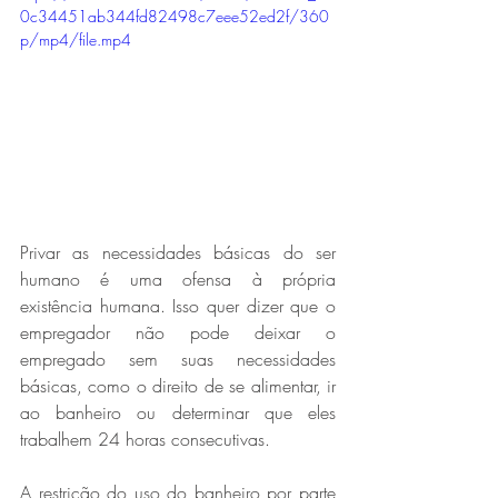
0c34451ab344fd82498c7eee52ed2f/360
p/mp4/file.mp4
Privar as necessidades básicas do ser 
humano é uma ofensa à própria 
existência humana. Isso quer dizer que o 
empregador não pode deixar o 
empregado sem suas necessidades 
básicas, como o direito de se alimentar, ir 
ao banheiro ou determinar que eles 
trabalhem 24 horas consecutivas.
A restrição do uso do banheiro por parte 