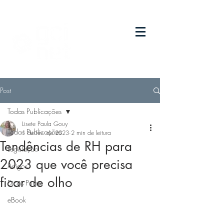
Post
Todas Publicações
Lisete Paula Gouy
Todas Publicações
1 de fev. de 2023
2 min de leitura
Tendências de RH para
Legislação
2023 que você precisa
Artigos
ficar de olho
Dicas Prime
eBook