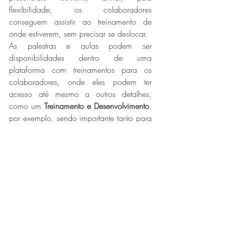
flexibilidade, os colaboradores 
conseguem assistir ao treinamento de 
onde estiverem, sem precisar se deslocar.
As palestras e aulas podem ser 
disponibilidades dentro de uma 
plataforma com treinamentos para os 
colaboradores, onde eles podem ter 
acesso até mesmo a outros detalhes, 
como um 
Treinamento e Desenvolvimento
, 
por exemplo, sendo importante tanto para 
o RH quanto para os funcionários.
Entendendo essas questões se torna mais 
fácil destacar a sua empresa no mercado, 
basta colocar essas tendências em prática 
e acompanhar as 
novidades para o RH 
em 2023
.
Para saber mais, entre em contato 
conosco através do telefone.