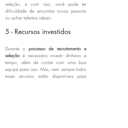
seleção, e com isso, você pode ter 
dificuldade de encontrar novas pessoas 
ou achar talentos ideais.
5 - Recursos investidos
Durante o 
processo de recrutamento e 
seleção
 é necessário investir dinheiro e 
tempo, além de contar com uma boa 
equipe para isso. Mas, nem sempre todos 
esses recursos estão disponíveis para 
fazer com que o processo seja realmente 
eficiente.
Para lidar com isso, o ideal é capacitar 
os seus colaboradores do setor de RH, 
assim eles vão conseguir fazer o processo 
em um tempo mais hábil.
Para saber mais sobre o assunto, entre em 