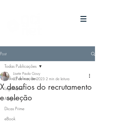
Post
Todas Publicações
Lisete Paula Gouy
Todas Publicações
22 de mar. de 2023
2 min de leitura
X desafios do recrutamento
Legislação
e seleção
Artigos
Dicas Prime
eBook