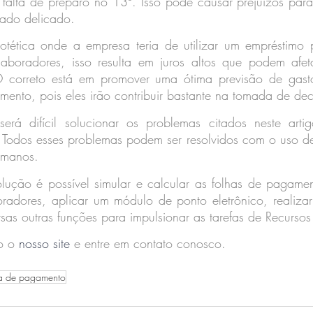
falta de preparo no 13º. Isso pode causar prejuízos para
ado delicado.
tética onde a empresa teria de utilizar um empréstimo 
boradores, isso resulta em juros altos que podem afeta
 correto está em promover uma ótima previsão de gasto
mento, pois eles irão contribuir bastante na tomada de dec
rá difícil solucionar os problemas citados neste artig
 Todos esses problemas podem ser resolvidos com o uso de
umanos.
lução é possível simular e calcular as folhas de pagament
oradores, aplicar um módulo de ponto eletrônico, realizar
sas outras funções para impulsionar as tarefas de Recurs
o o 
nosso site
 e entre em contato conosco.
ha de pagamento