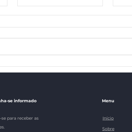
Conscientização do Outubro
Gest
Rosa: Cinco Ações para
Um Pi
Implementar na Empresa
Rete
ha-se informado
Menu
-se para receber as
Início
es.
Sobre