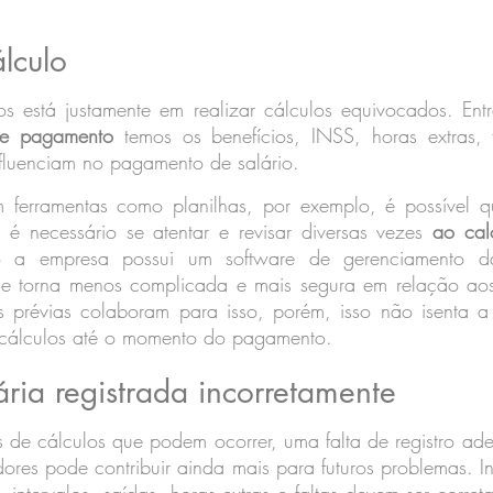
álculo
os está justamente em realizar cálculos equivocados. Ent
 de pagamento
 temos os benefícios, INSS, horas extras, f
nfluenciam no pagamento de salário.
m ferramentas como planilhas, por exemplo, é possível q
 é necessário se atentar e revisar diversas vezes 
ao cal
 a empresa possui um software de gerenciamento da
e torna menos complicada e mais segura em relação aos p
s prévias colaboram para isso, porém, isso não isenta a
 cálculos até o momento do pagamento.
ria registrada incorretamente
 de cálculos que podem ocorrer, uma falta de registro ad
ores pode contribuir ainda mais para futuros problemas. 