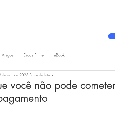
Prime | Software de Gestão de DP e RH
Hello! App
Artigos
Dicas Prime
eBook
 de mar. de 2023
3 min de leitura
que você não pode comete
 pagamento