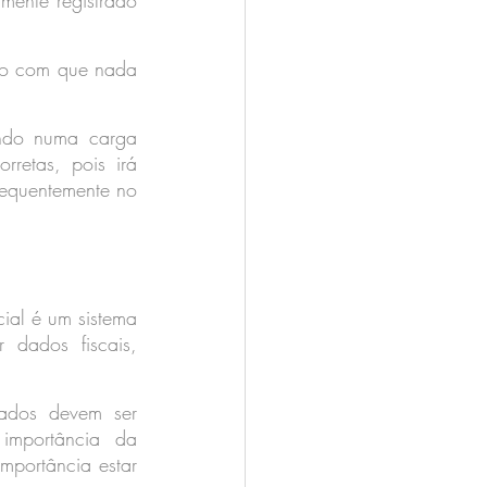
mente registrado 
do com que nada 
ndo numa carga 
etas, pois irá 
nsequentemente no 
ial é um sistema 
 dados fiscais, 
dos devem ser 
mportância da 
portância estar 