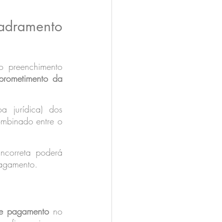
dramento 
o preenchimento 
rometimento da 
 jurídica) dos 
mbinado entre o 
correta poderá 
pagamento.
 de pagamento
 no 