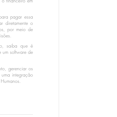
 o financeiro em 
para pagar essa 
r diretamente o 
s, por meio de 
isões.
o, saiba que é 
 um software de 
o, gerenciar os 
 uma integração 
os Humanos.