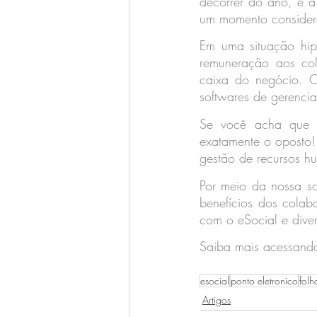
decorrer do ano, é a 
um momento consider
Em uma situação hipo
remuneração aos cola
caixa do negócio. O
softwares de gerencia
Se você acha que se
exatamente o oposto!
gestão de recursos h
Por meio da nossa so
benefícios dos colab
com o eSocial e diver
Saiba mais acessand
esocial
ponto eletronico
fol
Artigos