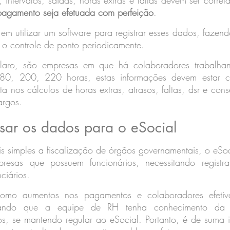
 intervalos, saídas, horas extras e faltas devem ser correta
pagamento seja efetuada com perfeição
.
m utilizar um software para registrar esses dados, fazen
o o controle de ponto periodicamente.
laro, são empresas em que há colaboradores trabalha
80, 200, 220 horas, estas informações devem estar corr
reta nos cálculos de horas extras, atrasos, faltas, dsr e co
argos.
sar os dados para o eSocial
s simples a fiscalização de órgãos governamentais, o eSoc
resas que possuem funcionários, necessitando registrar
nciários.
mo aumentos nos pagamentos e colaboradores efetiva
sitando que a equipe de RH tenha conhecimento da i
s, se mantendo regular ao eSocial. Portanto, é de suma im