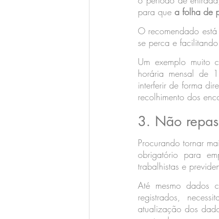
o período de entrada,
para que 
a folha de 
O recomendado está e
se perca e facilitand
Um exemplo muito c
horária mensal de 1
interferir de forma di
recolhimento dos enc
3. Não repas
Procurando tornar mai
obrigatório para emp
trabalhistas e previde
Até mesmo dados co
registrados, neces
atualização dos dado