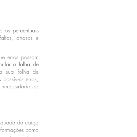
re os 
percentuais 
altas, atrasos e 
ue erros possam 
cular a folha de 
 sua folha de 
ossíveis erros, 
 necessidade da 
equada da carga 
Informações como 