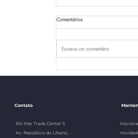
Comentários
Escreva um comentário
Feriados de 2026 e a Copa
do Mundo: como o
calendário pode mexer com o
tempo de trabalho
Contato
Manten
Rio Mar Trade Center 5
Inscreva
Av. República do Líbano,
novidad