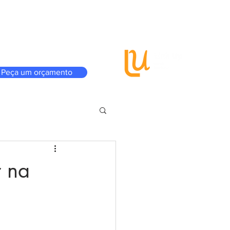
Vantagens
A GCINET
Onde estamos
Peça um orçamento
r na