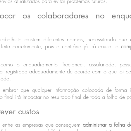
vios atualizados para evitar problemas futuros.
ocar os colaboradores no enqua
abalhista existem diferentes normas, necessitando que 
feita corretamente, pois o contrário já irá causar o 
comp
como o enquadramento (freelancer, assalariado, pessoa
er registrada adequadamente de acordo com o que foi co
gado.
 lembrar que qualquer informação colocada de forma in
o final irá impactar no resultado final de toda a folha de 
rever custos
entre as empresas que conseguem 
administrar a folha