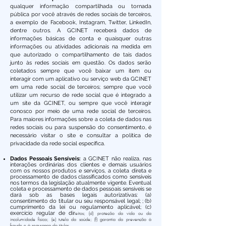
qualquer informação compartilhada ou tornada
pública por você através de redes sociais de terceiros,
a exemplo de Facebook, Instagram, Twitter, LinkedIn,
dentre outros. A GCINET receberá dados de
informações básicas de conta e quaisquer outras
informações ou atividades adicionais na medida em
que autorizado o compartilhamento de tais dados
junto às redes sociais em questão. Os dados serão
coletados sempre que você baixar um item ou
interagir com um aplicativo ou serviço web da GCINET
em uma rede social de terceiros; sempre que você
utilizar um recurso de rede social que é integrado a
um site da GCINET, ou sempre que você interagir
conosco por meio de uma rede social de terceiros.
Para maiores informações sobre a coleta de dados nas
redes sociais ou para suspensão do consentimento, é
necessário visitar o site e consultar a política de
privacidade da rede social específica.
Dados Pessoais Sensíveis:
a GCINET não realiza, nas
interações ordinárias dos clientes e demais usuários
com os nossos produtos e serviços, a coleta direta e
processamento de dados classificados como sensíveis
nos termos da legislação atualmente vigente. Eventual
coleta e processamento de dados pessoais sensíveis se
dará sob as bases legais autorizativas: (a)
consentimento do titular ou seu responsável legal; ; (b)
cumprimento da lei ou regulamento aplicável; (c)
exercício regular de dir
eitos; (d) proteção da vida ou da
incolumidade física; (e) tutela da saúde; (f) garantia da prevenção à
fraude e à segurança do titular.