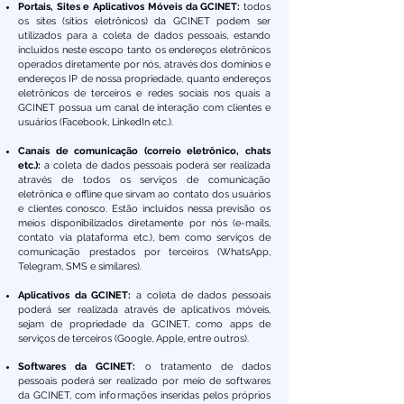
Portais, Sites e Aplicativos Móveis da GCINET:
todos
os sites (sítios eletrônicos) da GCINET podem ser
utilizados para a coleta de dados pessoais, estando
incluídos neste escopo tanto os endereços eletrônicos
operados diretamente por nós, através dos domínios e
endereços IP de nossa propriedade, quanto endereços
eletrônicos de terceiros e redes sociais nos quais a
GCINET possua um canal de interação com clientes e
usuários (Facebook, LinkedIn etc.).
Canais de comunicação (correio eletrônico, chats
etc.):
a coleta de dados pessoais poderá ser realizada
através de todos os serviços de comunicação
eletrônica e offline que sirvam ao contato dos usuários
e clientes conosco. Estão incluídos nessa previsão os
meios disponibilizados diretamente por nós (e-mails,
contato via plataforma etc.), bem como serviços de
comunicação prestados por terceiros (WhatsApp,
Telegram, SMS e similares).
Aplicativos da GCINET:
a coleta de dados pessoais
poderá ser realizada através de aplicativos móveis,
sejam de propriedade da GCINET, como apps de
serviços de terceiros (Google, Apple, entre outros).
Softwares da GCINET:
o tratamento de dados
pessoais poderá ser realizado por meio de softwares
da GCINET, com informações inseridas pelos próprios