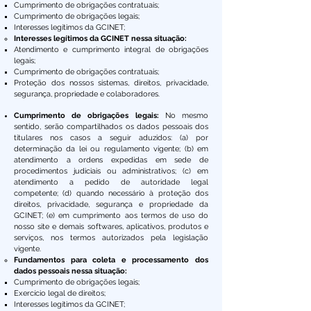
Cumprimento de obrigações contratuais;
Cumprimento de obrigações legais;
Interesses legítimos da GCINET;
Interesses legítimos da GCINET nessa situação:
Atendimento e cumprimento integral de obrigações
legais;
Cumprimento de obrigações contratuais;
Proteção dos nossos sistemas, direitos, privacidade,
segurança, propriedade e colaboradores.
Cumprimento de obrigações legais:
No mesmo
sentido, serão compartilhados os dados pessoais dos
titulares nos casos a seguir aduzidos: (a) por
determinação da lei ou regulamento vigente; (b) em
atendimento a ordens expedidas em sede de
procedimentos judiciais ou administrativos; (c) em
atendimento a pedido de autoridade legal
competente; (d) quando necessário à proteção dos
direitos, privacidade, segurança e propriedade da
GCINET; (e) em cumprimento aos termos de uso do
nosso site e demais softwares, aplicativos, produtos e
serviços, nos termos autorizados pela legislação
vigente.
Fundamentos para coleta e processamento dos
dados pessoais nessa situação:
Cumprimento de obrigações legais;
Exercício legal de direitos;
Interesses legítimos da GCINET;