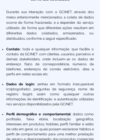
Durante sua interação com a GCINET, através dos
meios anteriormente mencionados, a coleta de dados
ocorre de forma fracionada, e a depender do serviço
utilizado, de forma que diferentes ações resultam em
diferentes dados coletados, armazenados, ou
distribuídos, conforme a seguir especificado:
Contato:
toda e qualquer informação que facilite o
contato da GCINET com clientes, usuários, parceiros e
demais stakeholders, onde incluem-se os dados de
endereço físico de correspondência, números de
telefones, endereços de correio eletrônico, sites e
perfis em redes sociais etc.
Dados de login:
senhas em formato irrecuperável
(criptografado), perguntas de segurança, nome de
registro (login), assim como quaisquer outras
informações de identificação e autenticação utilizadas
nos serviços disponibilizados pela GCINET.
Perfil demográfico e comportamental:
dados como
profissão, faixa etária, localização geográfica,
interesses em produtos, hobbies, perfil familiar e estilo
de vida em geral, os quais possam esclarecer hábitos e
perfil de comportamento para uma melhor prestação
de serviço e direcionamento das propostas comerciais