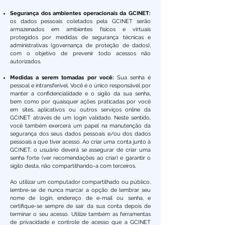
Segurança dos ambientes operacionais da GCINET:
os dados pessoais coletados pela GCINET serão
armazenados em ambientes físicos e virtuais
protegidos por medidas de segurança técnicas e
administrativas (governança de proteção de dados),
com o objetivo de prevenir todo acessos não
autorizados.
Medidas a serem tomadas por você:
Sua senha é
pessoal e intransferível. Você é o único responsável por
manter a confidencialidade e o sigilo da sua senha,
bem como por quaisquer ações praticadas por você
em sites, aplicativos ou outros serviços online da
GCINET através de um login validado. Neste sentido,
você também exercerá um papel na manutenção da
segurança dos seus dados pessoais e/ou dos dados
pessoais a que tiver acesso. Ao criar uma conta junto à
GCINET, o usuário deverá se assegurar de criar uma
senha forte (ver recomendações ao criar) e garantir o
sigilo desta, não compartilhando-a com terceiros.
Ao utilizar um computador compartilhado ou público,
lembre-se de nunca marcar a opção de lembrar seu
nome de login, endereço de e-mail ou senha, e
certifique-se sempre de sair da sua conta depois de
terminar o seu acesso. Utilize também as ferramentas
de privacidade e controle de acesso que a GCINET