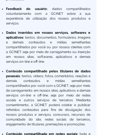
Feedback do usuário:
dados compartilhados
voluntariamente com a GCINET sobre a sua
experiência de utilização dos nossos produtos e
serviços.
Dados inseridos em nossos serviços, softwares e
aplicativos:
textos, documentos, formulários, imagens
e demais conteúdos e mídias semelhantes
compartilhados por você ou por nossos clientes com
a GCINET, seja por meio de carregamento ou inserção
em nossos sites, softwares, aplicativos e demais
serviços on-line e off-line.
Conteúdo compartilhado pelos titulares de dados
pessoais:
textos, vídeos, fotos, comentários, reações e
demais conteúdos e mídias semelhantes
compartilhados por você com a GCINET, seja por meio
de carregamento em nossos sites, aplicativos e demais
serviços on-line e off-line, seja por meio de redes
sociais e outros serviços de terceiros. Mediante
consentimento, a GCINET poderá coletar e publicar
referidos conteúdos para fins de divulgação dos
nossos produtos e serviços, concursos, recursos de
comunidade do site, redes sociais de terceiros,
engajamento de titulares, premiações e promoções.
Conteúdo compartilhado em redes sociais:
toda e