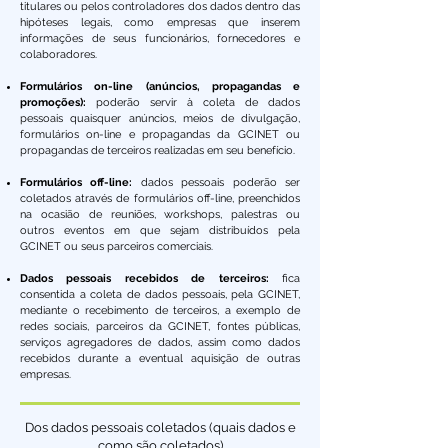
titulares ou pelos controladores dos dados dentro das
hipóteses legais, como empresas que inserem
informações de seus funcionários, fornecedores e
colaboradores.
Formulários on-line (anúncios, propagandas e
promoções):
poderão servir à coleta de dados
pessoais quaisquer anúncios, meios de divulgação,
formulários on-line e propagandas da GCINET ou
propagandas de terceiros realizadas em seu benefício.
Formulários off-line:
dados pessoais poderão ser
coletados através de formulários off-line, preenchidos
na ocasião de reuniões, workshops, palestras ou
outros eventos em que sejam distribuídos pela
GCINET ou seus parceiros comerciais.
Dados pessoais recebidos de terceiros:
fica
consentida a coleta de dados pessoais, pela GCINET,
mediante o recebimento de terceiros, a exemplo de
redes sociais, parceiros da GCINET, fontes públicas,
serviços agregadores de dados, assim como dados
recebidos durante a eventual aquisição de outras
empresas.
Dos dados pessoais coletados (quais dados e
como são coletados)