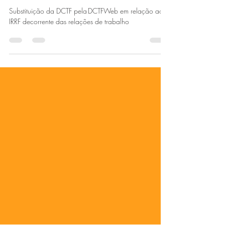
IRRF decorrente das relações de
trabalho
Substituição da DCTF pela DCTFWeb em relação ao
IRRF decorrente das relações de trabalho