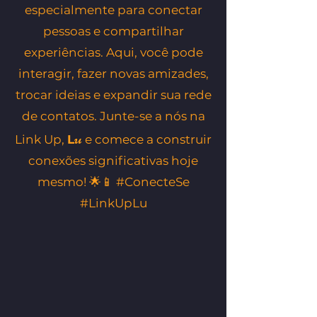
especialmente para conectar
pessoas e compartilhar
experiências. Aqui, você pode
interagir, fazer novas amizades,
trocar ideias e expandir sua rede
de contatos. Junte-se a nós na
u
Link Up,
L
e comece a construir
conexões significativas hoje
mesmo! 🌟📱 #ConecteSe
#LinkUpLu