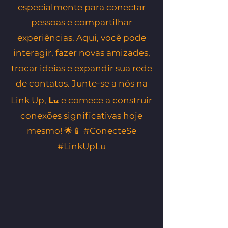
especialmente para conectar
pessoas e compartilhar
experiências. Aqui, você pode
interagir, fazer novas amizades,
trocar ideias e expandir sua rede
de contatos. Junte-se a nós na
u
Link Up,
L
e comece a construir
conexões significativas hoje
mesmo! 🌟📱 #ConecteSe
#LinkUpLu