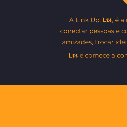
u
A Link Up,
L
, é 
conectar pessoas e co
amizades, trocar ide
u
L
e comece a con