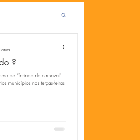
leitura
ado ?
orno do “feriado de carnaval"
os municípios nas terças-feiras