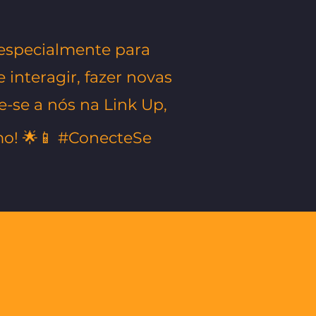
a especialmente para
 interagir, fazer novas
e-se a nós na Link Up,
mo! 🌟📱 #ConecteSe