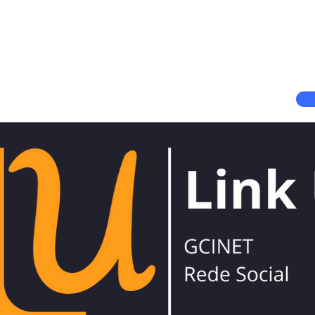
Prime | Software de Gestão de DP e RH
Hello! App