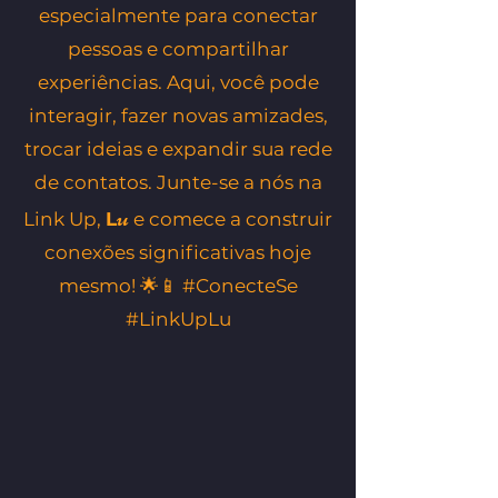
especialmente para conectar
pessoas e compartilhar
experiências. Aqui, você pode
interagir, fazer novas amizades,
trocar ideias e expandir sua rede
de contatos. Junte-se a nós na
u
Link Up,
L
e comece a construir
conexões significativas hoje
mesmo! 🌟📱 #ConecteSe
#LinkUpLu