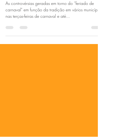
Dra. Márcia Santos
8 de fev. de 2023
1 min de leitura
Carnaval é feriado ?
As controvérsias geradas em torno do “feriado de
carnaval" em função da tradição em vários municípios
nas terças-feiras de carnaval e até...