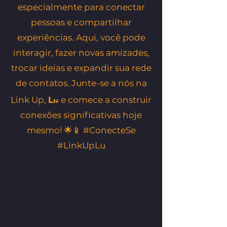
especialmente para conectar
pessoas e compartilhar
experiências. Aqui, você pode
interagir, fazer novas amizades,
trocar ideias e expandir sua rede
de contatos. Junte-se a nós na
u
Link Up,
L
e comece a construir
conexões significativas hoje
mesmo! 🌟📱 #ConecteSe
#LinkUpLu