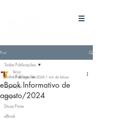
Post
Todas Publicações
Tecjur
Todas Publicações
15 de ago. de 2024
1 min de leitura
eBook Informativo de
Legislação
agosto/2024
Artigos
Dicas Prime
eBook