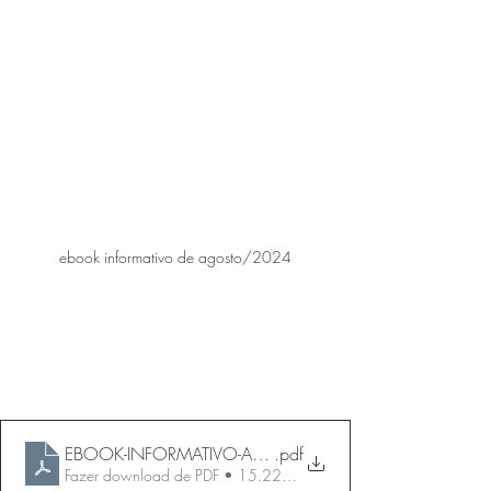
ebook informativo de agosto/2024
eBook Informativo de agosto/2024
ebook-informativo-agosto2024
EBOOK-INFORMATIVO-AGOSTO-GCINET
.pdf
Fazer download de PDF • 15.22MB