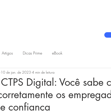
Prime | Software de Gestão de DP e RH
Hello! App
Artigos
Dicas Prime
eBook
10 de jan. de 2023
4 min de leitura
 CTPS Digital: Você sabe
 corretamente os empregad
de confiança