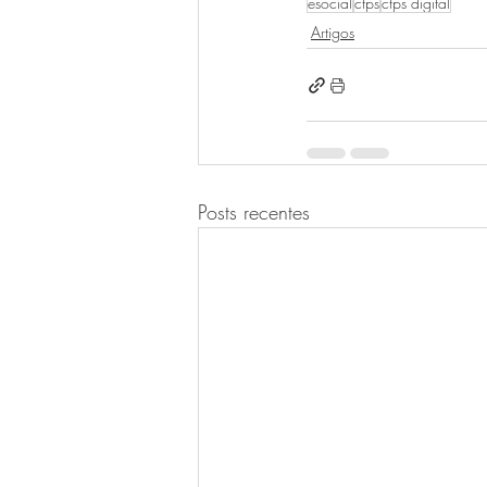
esocial
ctps
ctps digital
Artigos
Posts recentes