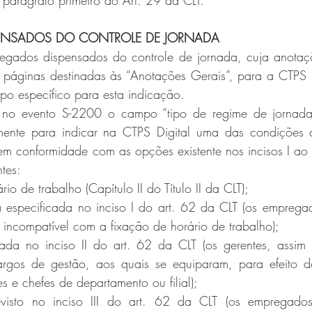
 parágrafo primeiro do Art. 29 da CLT.
ENSADOS DO CONTROLE DE JORNADA
egados dispensados do controle de jornada, cuja anotaç
 páginas destinadas às “Anotações Gerais”, para a CTPS D
po específico para esta indicação.
 no evento S-2200 o campo “tipo de regime de jornada” 
amente para indicar na CTPS Digital uma das condições 
em conformidade com as opções existente nos incisos I ao I
tes:
io de trabalho (Capítulo II do Título II da CLT);
a especificada no inciso I do art. 62 da CLT (os emprega
a incompatível com a fixação de horário de trabalho);
ada no inciso II do art. 62 da CLT (os gerentes, assim 
argos de gestão, aos quais se equiparam, para efeito do
res e chefes de departamento ou filial);
revisto no inciso III do art. 62 da CLT (os empregado