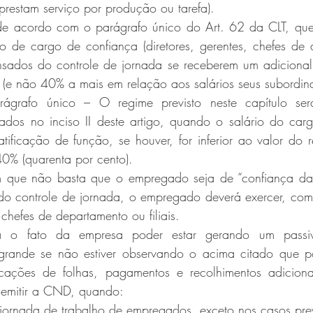
 prestam serviço por produção ou tarefa).
 de acordo com o parágrafo único do Art. 62 da CLT, qu
 de cargo de confiança (diretores, gerentes, chefes de 
spensados do controle de jornada se receberem um adiciona
vo (e não 40% a mais em relação aos salários seus subordin
ágrafo único – O regime previsto neste capítulo será
os no inciso II deste artigo, quando o salário do carg
ficação de função, se houver, for inferior ao valor do re
40% (quarenta por cento).
m que não basta que o empregado seja de “confiança da 
do controle de jornada, o empregado deverá exercer, como 
 chefes de departamento ou filiais.
a o fato da empresa poder estar gerando um passivo
 grande se não estiver observando o acima citado que p
ficações de folhas, pagamentos e recolhimentos adicion
e emitir a CND, quando:
jornada de trabalho de empregados, exceto nos casos prev