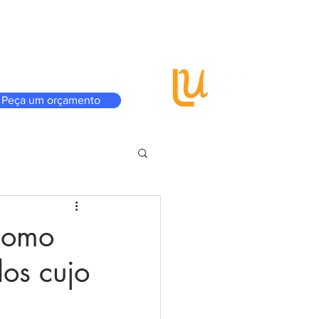
Vantagens
A GCINET
Onde estamos
Peça um orçamento
 como
os cujo