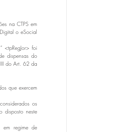
ões na CTPS em 
igital o eSocial 
<tpRegJor> foi 
de dispensas do 
II do Art. 62 da 
dos que exercem 
considerados os 
 disposto neste 
s em regime de 