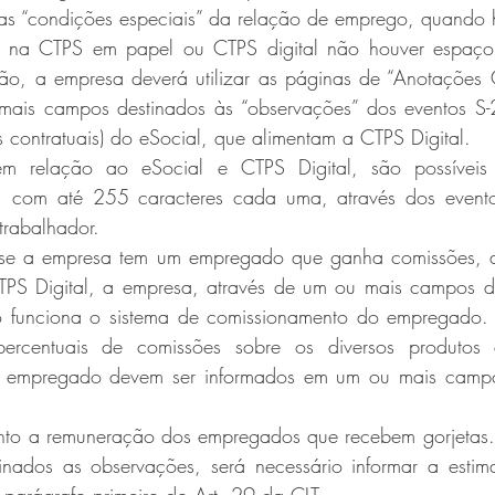
, as “condições especiais” da relação de emprego, quando 
 na CTPS em papel ou CTPS digital não houver espaço e
ão, a empresa deverá utilizar as páginas de “Anotações 
ais campos destinados às “observações” dos eventos S-2
 contratuais) do eSocial, que alimentam a CTPS Digital.
m relação ao eSocial e CTPS Digital, são possíveis 
, com até 255 caracteres cada uma, através dos event
rabalhador.
 se a empresa tem um empregado que ganha comissões, ao
CTPS Digital, a empresa, através de um ou mais campos de
o funciona o sistema de comissionamento do empregado. 
 percentuais de comissões sobre os diversos produtos
o empregado devem ser informados em um ou mais campos
nto a remuneração dos empregados que recebem gorjetas.
ados as observações, será necessário informar a estimat