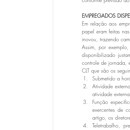
conforme previsão do
EMPREGADOS DISP
Em relação aos empr
papel eram feitas nas
inovou, trazendo cam
Assim, por exemplo,
disponibilizado just
controle de jornada, 
CLT que são os seguin
Submetido a horár
Atividade extern
atividade extern
Função especific
exercentes de c
artigo, os direto
Teletrabalho, p