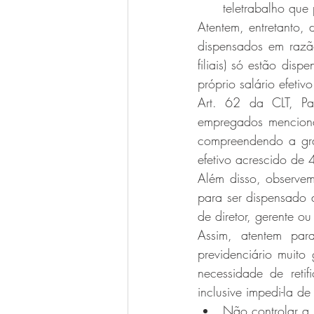
teletrabalho que
Atentem, entretanto,
dispensados em razão
filiais) só estão di
próprio salário efeti
Art. 62 da CLT, Par
empregados mencionad
compreendendo a grati
efetivo acrescido de 
Além disso, observe
para ser dispensado 
de diretor, gerente ou
Assim, atentem par
previdenciário muito
necessidade de reti
inclusive impedi-la d
Não controlar a 