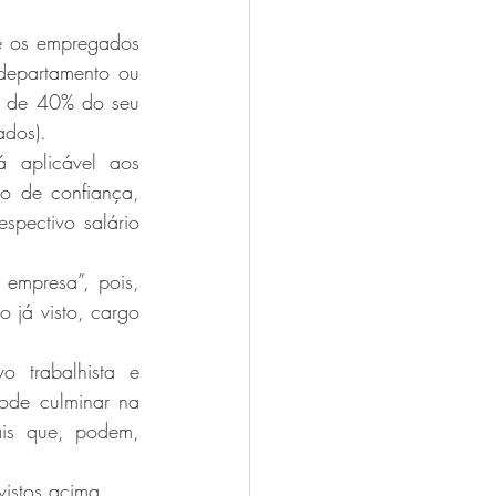
e os empregados 
departamento ou 
l de 40% do seu 
ados).
 aplicável aos 
o de confiança, 
spectivo salário 
empresa”, pois, 
já visto, cargo 
 trabalhista e 
ode culminar na 
ais que, podem, 
istos acima. 