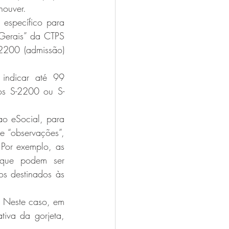
houver.
specífico para 
Gerais” da CTPS 
200 (admissão) 
indicar até 99 
os S-2200 ou S-
 eSocial, para 
 “observações”, 
Por exemplo, as 
 que podem ser 
 destinados às 
 Neste caso, em 
iva da gorjeta, 