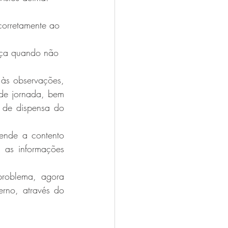
corretamente ao 
nça quando não 
às observações, 
de jornada, bem 
 de dispensa do 
ende a contento 
 as informações 
problema, agora 
rno, através do 