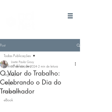
Post
Todas Publicações
Lisete Paula Gouy
Todas Publicações
30 de abr. de 2024
2 min de leitura
O Valor do Trabalho:
Legislação
Celebrando o Dia do
Artigos
Trabalhador
Dicas Prime
eBook